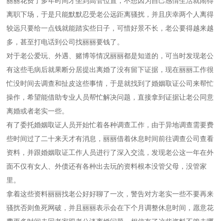
丽丽花费了多年时间才坐到高管位置，不想因为自己感情生活就闹得
离职下场，于是只能默默忍受老公远距离骚扰，并且庆幸两个人离得
较远只要给一点钱就能踏实些日子，可惜好景不长，老公要得越来越
多，甚至打电话到公司找丽丽要钱了。
对于老公爱玩、外遇、赌博等情况丽丽都是知道的，可当时发现老公
有这些毛病后就果断分居提出离婚了没有留下证据，现在丽丽工作很
忙没时间去调查和扯皮这些事情，于是就找到了婚姻取证公司来帮忙
操作，希望能借助专业人员帮忙解决问题，直接拿到证据让老公同意
离婚或者老实一些。
有了委托婚姻取证人员开始忙着各种调查工作，由于异地调查需要费
些时间过了二十来天才有消息，丽丽借着休息时间前往调查公司查看
资料，并跟婚姻取证工作人员进行了深入交流，发现老公这一年在外
面不仅有女人、外债还有各种出去玩的资料根本没管父母，没管家
里。
拿着这些资料丽丽找老公好好聊了一次，警告对方老实一些不要再来
骚扰否则鱼死网破，并且丽丽表示会在下个月调整休息时间，愿意花